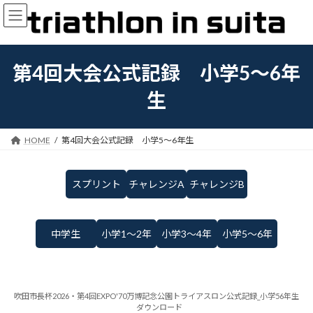
コ
ナ
ン
ビ
テ
ゲ
ン
ー
ツ
シ
第4回大会公式記録 小学5～6年
へ
ョ
ス
ン
生
キ
に
ッ
移
プ
動
HOME
第4回大会公式記録 小学5～6年生
スプリント
チャレンジA
チャレンジB
中学生
小学1～2年
小学3～4年
小学5～6年
吹田市長杯2026・第4回EXPO'70万博記念公園トライアスロン公式記録_小学56年生
ダウンロード