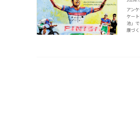
2023年
アンケ
ケート
池」で
康づく