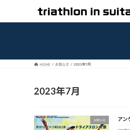
コ
ナ
ン
ビ
テ
ゲ
ン
ー
ツ
シ
へ
ョ
ス
ン
キ
に
ッ
移
HOME
お知らせ
2023年7月
プ
動
2023年7月
アン
お知らせ